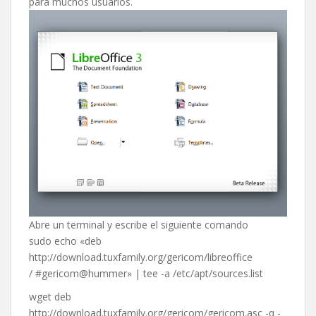
para muchos usuarios.
Abre un terminal y escribe el siguiente comando
sudo echo «deb
http://download.tuxfamily.org/gericom/libreoffice
/ #gericom@hummer» | tee -a /etc/apt/sources.list
wget deb
http://download.tuxfamily.org/gericom/gericom.asc -q -