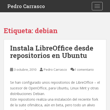
S
Pedro Carrasco
TOGGLE
k
i
p
t
Etiqueta:
debian
o
m
a
Instala LibreOffice desde
i
repositorios en Ubuntu
n
c
o
3 octubre, 2010
Pedro Carrasco
1 comentario
n
t
e
Se han configurado unos repositorios de LibreOffice – el
n
sucesor de OpenOffice, para Ubuntu, Linux Mint y otras
t
distribuciones Debian.
Este repositorio realiza una instalación del reciente fork
de la suite ofimática, aún en beta, pero todo un alivio