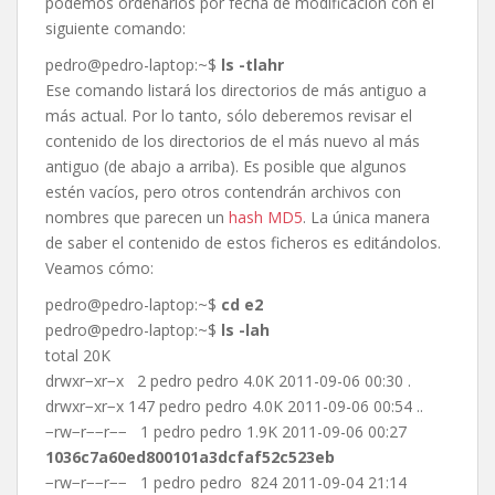
podemos ordenarlos por fecha de modificación con el
siguiente comando:
pedro@pedro-laptop:~$
ls -tlahr
Ese comando listará los directorios de más antiguo a
más actual. Por lo tanto, sólo deberemos revisar el
contenido de los directorios de el más nuevo al más
antiguo (de abajo a arriba). Es posible que algunos
estén vacíos, pero otros contendrán archivos con
nombres que parecen un
hash MD5
. La única manera
de saber el contenido de estos ficheros es editándolos.
Veamos cómo:
pedro@pedro-laptop:~$
cd e2
pedro@pedro-laptop:~$
ls -lah
total 20K
drwxr−xr−x 2 pedro pedro 4.0K 2011-09-06 00:30 .
drwxr−xr−x 147 pedro pedro 4.0K 2011-09-06 00:54 ..
−rw−r−−r−− 1 pedro pedro 1.9K 2011-09-06 00:27
1036c7a60ed800101a3dcfaf52c523eb
−rw−r−−r−− 1 pedro pedro 824 2011-09-04 21:14