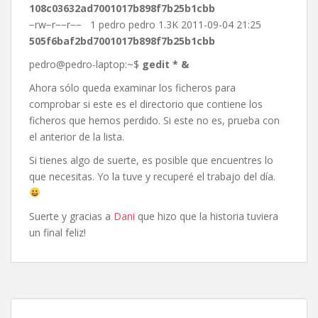
108c03632ad7001017b898f7b25b1cbb
−rw−r−−r−− 1 pedro pedro 1.3K 2011-09-04 21:25
505f6baf2bd7001017b898f7b25b1cbb
pedro@pedro-laptop:~$
gedit * &
Ahora sólo queda examinar los ficheros para
comprobar si este es el directorio que contiene los
ficheros que hemos perdido. Si este no es, prueba con
el anterior de la lista.
Si tienes algo de suerte, es posible que encuentres lo
que necesitas. Yo la tuve y recuperé el trabajo del día.
Suerte y gracias a
Dani
que hizo que la historia tuviera
un final feliz!