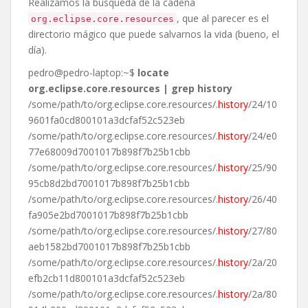
Realizamos la búsqueda de la cadena
, que al parecer es el
org.eclipse.core.resources
directorio mágico que puede salvarnos la vida (bueno, el
día).
pedro@pedro-laptop:~$
locate
org.eclipse.core.resources | grep history
/some/path/to/org.eclipse.core.resources/.
history
/24/10
9601fa0cd800101a3dcfaf52c523eb
/some/path/to/org.eclipse.core.resources/.
history
/24/e0
77e68009d7001017b898f7b25b1cbb
/some/path/to/org.eclipse.core.resources/.
history
/25/90
95cb8d2bd7001017b898f7b25b1cbb
/some/path/to/org.eclipse.core.resources/.
history
/26/40
fa905e2bd7001017b898f7b25b1cbb
/some/path/to/org.eclipse.core.resources/.
history
/27/80
aeb1582bd7001017b898f7b25b1cbb
/some/path/to/org.eclipse.core.resources/.
history
/2a/20
efb2cb11d800101a3dcfaf52c523eb
/some/path/to/org.eclipse.core.resources/.
history
/2a/80