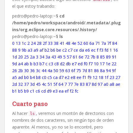
el que estoy trabando:
pedro@pedro-laptop:~$
cd
/home/pedro/workspace/android/.metadata/.plug
ins/org.eclipse.core.resources/.history/
pedro@pedro-laptop:~$
ls
0 13 1c 2 24 28 2f 33 38 41 48 4e 52 60 6a 71 7a 7f 84
88 9 9b a3 a9 af b2 b6 be c2 c7 ce da e6 ec f f3 fd 1 16
1d 20 25 2a 3 34 3a 43 49 5 57 61 6e 72 7b 8 85 89 91
9d a4 ab b b3 b7 c c3 c8 d2 db e7 ed f0 f7 10 17 1e 22
26 2b 30 36 3c 44 4a 50 59 63 6f 75 7d 81 86 8a 94 9f
a5 ad b0 b4 b8 c0 c5 ca d7 e2 e8 ee f1 f9 12 18 1f 23 27
2d 32 37 3d 45 4c 51 5f 64 7 77 7e 83 87 8d 97 a0 a8 ae
b1 b5 b9 c1 c6 cd d9 e3 ea ef f2 fc
Cuarto paso
Al hacer
, veremos un montón de directorios con
ls
nombres de dos caracteres, sin ningún tipo de orden
aparente. Al menos, yo no se lo encontré, pero