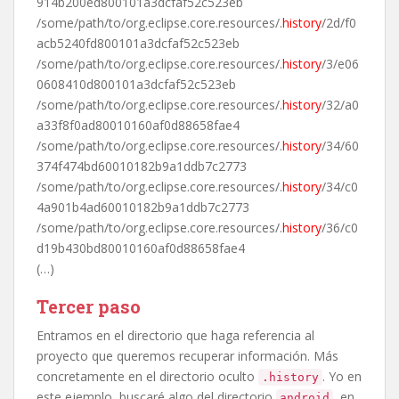
914b200ed800101a3dcfaf52c523eb
/some/path/to/org.eclipse.core.resources/.
history
/2d/f0
acb5240fd800101a3dcfaf52c523eb
/some/path/to/org.eclipse.core.resources/.
history
/3/e06
0608410d800101a3dcfaf52c523eb
/some/path/to/org.eclipse.core.resources/.
history
/32/a0
a33f8f0ad80010160af0d88658fae4
/some/path/to/org.eclipse.core.resources/.
history
/34/60
374f474bd60010182b9a1ddb7c2773
/some/path/to/org.eclipse.core.resources/.
history
/34/c0
4a901b4ad60010182b9a1ddb7c2773
/some/path/to/org.eclipse.core.resources/.
history
/36/c0
d19b430bd80010160af0d88658fae4
(…)
Tercer paso
Entramos en el directorio que haga referencia al
proyecto que queremos recuperar información. Más
concretamente en el directorio oculto
. Yo en
.history
este ejemplo, buscaré algo del directorio
, en
android