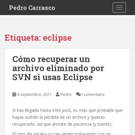
S
Pedro Carrasco
TOGGLE
k
i
p
t
Etiqueta:
eclipse
o
m
a
Cómo recuperar un
i
archivo eliminado por
n
c
SVN si usas Eclipse
o
n
t
6 septiembre, 2011
Pedro
1 comentario
e
n
Si has llegado hasta este post, es más que probable que
t
hayas sufrido la pérdida de un archivo y quieras
recuperarlo, así que ármate de paciencia (y suerte).
El otro día estaba yo tan alegre trabajando con mi