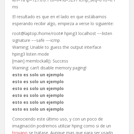
ms
El resultado es que en el lado en que estábamos
esperando recibir algo, empieza a verse lo siguiente:
root@laptop:/home/root# hping3 localhost −−listen
signature −−safe −−icmp
Warning: Unable to guess the output interface
hping3 listen mode
[main] memlockall(): Success
Warning: can’t disable memory paging!
esto es solo un ejemplo
esto es solo un ejemplo
esto es solo un ejemplo
esto es solo un ejemplo
esto es solo un ejemplo
esto es solo un ejemplo
Conociendo este último uso, y con un poco de
imaginación podremos utilizar hping como si de un
troyano
se tratase. Aunque mas que para ser usado