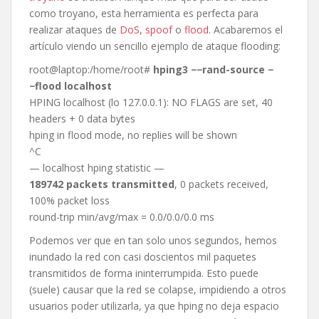
como troyano, esta herramienta es perfecta para
realizar ataques de
DoS
,
spoof
o
flood
. Acabaremos el
artículo viendo un sencillo ejemplo de ataque flooding:
root@laptop:/home/root#
hping3 −−rand-source −
−flood localhost
HPING localhost (lo 127.0.0.1): NO FLAGS are set, 40
headers + 0 data bytes
hping in flood mode, no replies will be shown
^C
— localhost hping statistic —
189742 packets transmitted
, 0 packets received,
100% packet loss
round-trip min/avg/max = 0.0/0.0/0.0 ms
Podemos ver que en tan solo unos segundos, hemos
inundado la red con casi doscientos mil paquetes
transmitidos de forma ininterrumpida. Esto puede
(suele) causar que la red se colapse, impidiendo a otros
usuarios poder utilizarla, ya que hping no deja espacio