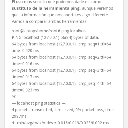
El uso más sencillo que podemos darle es como
sustituto de la herramienta ping
, aunque veremos
que la información que nos aporta es algo diferente.
Vamos a comparar ambas herramientas:
root@laptop:/home/root# ping localhost
PING localhost (127.0.0.1) 56(84) bytes of data.
64 bytes from localhost (127.0.0.1): icmp_seq=1 ttl=64
time=0.020 ms
64 bytes from localhost (127.0.0.1): icmp_seq=2 ttl=64
time=0.016 ms
64 bytes from localhost (127.0.0.1): icmp_seq=3 ttl=64
time=0.017 ms
64 bytes from localhost (127.0.0.1): icmp_seq=4 ttl=64
time=0.023 ms
^C
— localhost ping statistics —
4 packets transmitted, 4 received, 0% packet loss, time
2997ms
rtt min/avg/max/mdev = 0.016/0.019/0.023/0.002 ms