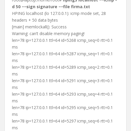
d 50 −−sign signature −−file firma.txt
HPING localhost (lo 127.0.0.1): icmp mode set, 28
headers + 50 data bytes
[main] memlockall(): Success
Warning: can’t disable memory paging!
len=78 ip=127.0.0.1 ttl=64 id=5268 icmp_seq=0 rtt=0.1
ms
len=78 ip=127.0.0.1 ttl=64 id=5287 icmp_seq=1 rtt=0.1
ms
len=78 ip=127.0.0.1 ttl=64 id=5289 icmp_seq=2 rtt=0.1
ms
len=78 ip=127.0.0.1 ttl=64 id=5291 icmp_seq=3 rtt=0.1
ms
len=78 ip=127.0.0.1 ttl=64 id=5293 icmp_seq=4 rtt=0.1
ms
len=78 ip=127.0.0.1 ttl=64 id=5295 icmp_seq=5 rtt=0.1
ms
len=78 ip=127.0.0.1 ttl=64 id=5297 icmp_seq=6 rtt=0.1
ms