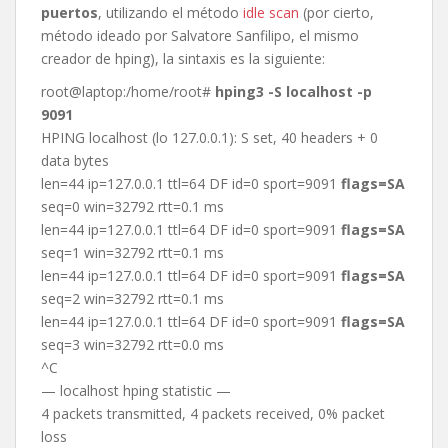
puertos
, utilizando el método
idle scan
(por cierto,
método ideado por Salvatore Sanfilipo, el mismo
creador de hping), la sintaxis es la siguiente:
root@laptop:/home/root#
hping3 -S localhost -p
9091
HPING localhost (lo 127.0.0.1): S set, 40 headers + 0
data bytes
len=44 ip=127.0.0.1 ttl=64 DF id=0 sport=9091
flags=SA
seq=0 win=32792 rtt=0.1 ms
len=44 ip=127.0.0.1 ttl=64 DF id=0 sport=9091
flags=SA
seq=1 win=32792 rtt=0.1 ms
len=44 ip=127.0.0.1 ttl=64 DF id=0 sport=9091
flags=SA
seq=2 win=32792 rtt=0.1 ms
len=44 ip=127.0.0.1 ttl=64 DF id=0 sport=9091
flags=SA
seq=3 win=32792 rtt=0.0 ms
^C
— localhost hping statistic —
4 packets transmitted, 4 packets received, 0% packet
loss