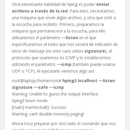
Otra interesante habilidad de hping es poder
enviar
archivos a través de la red
. Para esto, necesitamos
una máquina que envíe algún archivo, y otra que esté a
la escucha para recibirlo. Primero, preparamos la
máquina que permanecerá a la escucha, para ello
utilizaremos el parámetro
−−listen
en el que
especificaremos el texto que nos servirá de indicador de
inicio de mensaje (en este caso utilizo
signature
), el
protocolo que usaremos es ICMP y lo establecemos
utilizando el parámetro
−−icmp
(también puede usarse
UDP o TCP). Al ejecutarlo veremos algo así:
root@laptop:/home/root#
hping3 localhost −−listen
signature −−safe −−icmp
Warning: Unable to guess the output interface
hping3 listen mode
[main] memlockall(): Success
Warning: can’t disable memory paging!
Ahora toca preparar por otro lado el comando que nos