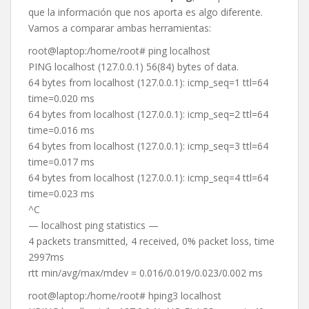
que la información que nos aporta es algo diferente.
Vamos a comparar ambas herramientas:
root@laptop:/home/root# ping localhost
PING localhost (127.0.0.1) 56(84) bytes of data.
64 bytes from localhost (127.0.0.1): icmp_seq=1 ttl=64
time=0.020 ms
64 bytes from localhost (127.0.0.1): icmp_seq=2 ttl=64
time=0.016 ms
64 bytes from localhost (127.0.0.1): icmp_seq=3 ttl=64
time=0.017 ms
64 bytes from localhost (127.0.0.1): icmp_seq=4 ttl=64
time=0.023 ms
^C
— localhost ping statistics —
4 packets transmitted, 4 received, 0% packet loss, time
2997ms
rtt min/avg/max/mdev = 0.016/0.019/0.023/0.002 ms
root@laptop:/home/root# hping3 localhost