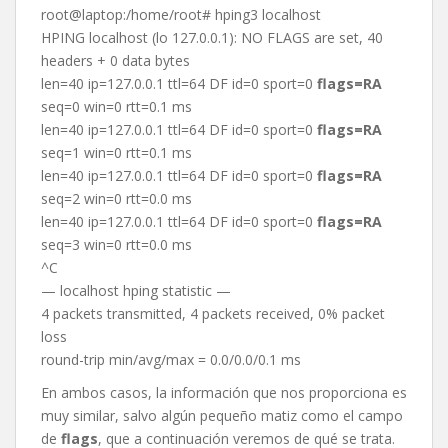
root@laptop:/home/root# hping3 localhost
HPING localhost (lo 127.0.0.1): NO FLAGS are set, 40
headers + 0 data bytes
len=40 ip=127.0.0.1 ttl=64 DF id=0 sport=0
flags=RA
seq=0 win=0 rtt=0.1 ms
len=40 ip=127.0.0.1 ttl=64 DF id=0 sport=0
flags=RA
seq=1 win=0 rtt=0.1 ms
len=40 ip=127.0.0.1 ttl=64 DF id=0 sport=0
flags=RA
seq=2 win=0 rtt=0.0 ms
len=40 ip=127.0.0.1 ttl=64 DF id=0 sport=0
flags=RA
seq=3 win=0 rtt=0.0 ms
^C
— localhost hping statistic —
4 packets transmitted, 4 packets received, 0% packet
loss
round-trip min/avg/max = 0.0/0.0/0.1 ms
En ambos casos, la información que nos proporciona es
muy similar, salvo algún pequeño matiz como el campo
de
flags
, que a continuación veremos de qué se trata.