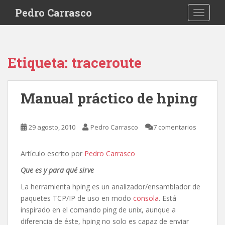
S
Pedro Carrasco
TOGGLE
k
i
p
t
Etiqueta:
traceroute
o
m
a
Manual práctico de hping
i
n
c
29 agosto, 2010
Pedro Carrasco
7 comentarios
o
n
Artículo escrito por
Pedro Carrasco
t
e
Que es y para qué sirve
n
La herramienta hping es un analizador/ensamblador de
t
paquetes TCP/IP de uso en modo
consola
. Está
inspirado en el comando ping de unix, aunque a
diferencia de éste, hping no solo es capaz de enviar