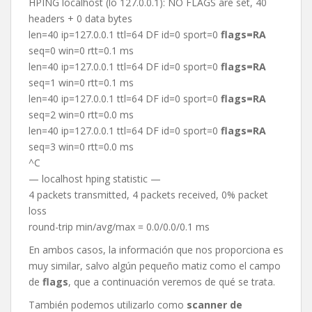
HPING localhost (lo 127.0.0.1): NO FLAGS are set, 40
headers + 0 data bytes
len=40 ip=127.0.0.1 ttl=64 DF id=0 sport=0
flags=RA
seq=0 win=0 rtt=0.1 ms
len=40 ip=127.0.0.1 ttl=64 DF id=0 sport=0
flags=RA
seq=1 win=0 rtt=0.1 ms
len=40 ip=127.0.0.1 ttl=64 DF id=0 sport=0
flags=RA
seq=2 win=0 rtt=0.0 ms
len=40 ip=127.0.0.1 ttl=64 DF id=0 sport=0
flags=RA
seq=3 win=0 rtt=0.0 ms
^C
— localhost hping statistic —
4 packets transmitted, 4 packets received, 0% packet
loss
round-trip min/avg/max = 0.0/0.0/0.1 ms
En ambos casos, la información que nos proporciona es
muy similar, salvo algún pequeño matiz como el campo
de
flags
, que a continuación veremos de qué se trata.
También podemos utilizarlo como
scanner de