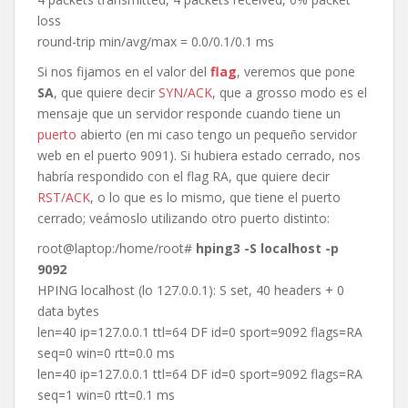
loss
round-trip min/avg/max = 0.0/0.1/0.1 ms
Si nos fijamos en el valor del
flag
, veremos que pone
SA
, que quiere decir
SYN/ACK
, que a grosso modo es el
mensaje que un servidor responde cuando tiene un
puerto
abierto (en mi caso tengo un pequeño servidor
web en el puerto 9091). Si hubiera estado cerrado, nos
habría respondido con el flag RA, que quiere decir
RST/ACK
, o lo que es lo mismo, que tiene el puerto
cerrado; veámoslo utilizando otro puerto distinto:
root@laptop:/home/root#
hping3 -S localhost -p
9092
HPING localhost (lo 127.0.0.1): S set, 40 headers + 0
data bytes
len=40 ip=127.0.0.1 ttl=64 DF id=0 sport=9092 flags=RA
seq=0 win=0 rtt=0.0 ms
len=40 ip=127.0.0.1 ttl=64 DF id=0 sport=9092 flags=RA
seq=1 win=0 rtt=0.1 ms