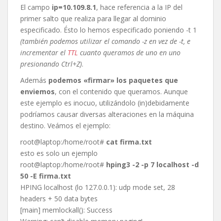
El campo
ip=10.109.8.1
, hace referencia a la IP del
primer salto que realiza para llegar al dominio
especificado. Ésto lo hemos especificado poniendo -t 1
(también podemos utilizar el comando -z en vez de -t, e
incrementar el
TTL
cuanto queramos de uno en uno
presionando Ctrl+Z)
.
Además
podemos «firmar» los paquetes que
enviemos
, con el contenido que queramos. Aunque
este ejemplo es inocuo, utilizándolo (in)debidamente
podríamos causar diversas alteraciones en la máquina
destino. Veámos el ejemplo:
root@laptop:/home/root#
cat firma.txt
esto es solo un ejemplo
root@laptop:/home/root#
hping3 -2 -p 7 localhost -d
50 -E firma.txt
HPING localhost (lo 127.0.0.1): udp mode set, 28
headers + 50 data bytes
[main] memlockall(): Success