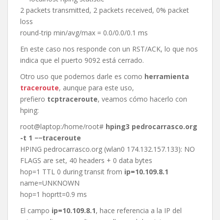
2 packets transmitted, 2 packets received, 0% packet
loss
round-trip min/avg/max = 0.0/0.0/0.1 ms
En este caso nos responde con un RST/ACK, lo que nos
indica que el puerto 9092 está cerrado.
Otro uso que podemos darle es como
herramienta
traceroute
, aunque para este uso,
prefiero
tcptraceroute
, veamos cómo hacerlo con
hping:
root@laptop:/home/root#
hping3 pedrocarrasco.org
-t 1 −−traceroute
HPING pedrocarrasco.org (wlan0 174.132.157.133): NO
FLAGS are set, 40 headers + 0 data bytes
hop=1 TTL 0 during transit from
ip=10.109.8.1
name=UNKNOWN
hop=1 hoprtt=0.9 ms
El campo
ip=10.109.8.1
, hace referencia a la IP del