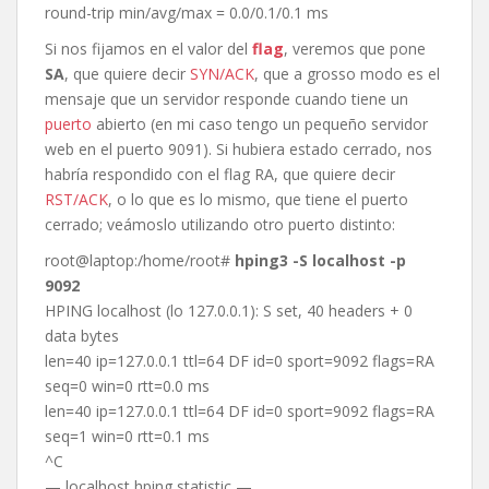
round-trip min/avg/max = 0.0/0.1/0.1 ms
Si nos fijamos en el valor del
flag
, veremos que pone
SA
, que quiere decir
SYN/ACK
, que a grosso modo es el
mensaje que un servidor responde cuando tiene un
puerto
abierto (en mi caso tengo un pequeño servidor
web en el puerto 9091). Si hubiera estado cerrado, nos
habría respondido con el flag RA, que quiere decir
RST/ACK
, o lo que es lo mismo, que tiene el puerto
cerrado; veámoslo utilizando otro puerto distinto:
root@laptop:/home/root#
hping3 -S localhost -p
9092
HPING localhost (lo 127.0.0.1): S set, 40 headers + 0
data bytes
len=40 ip=127.0.0.1 ttl=64 DF id=0 sport=9092 flags=RA
seq=0 win=0 rtt=0.0 ms
len=40 ip=127.0.0.1 ttl=64 DF id=0 sport=9092 flags=RA
seq=1 win=0 rtt=0.1 ms
^C
— localhost hping statistic —