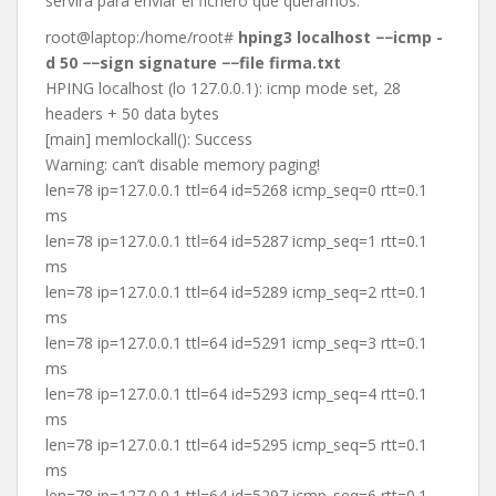
servirá para enviar el fichero que queramos.
root@laptop:/home/root#
hping3 localhost −−icmp -
d 50 −−sign signature −−file firma.txt
HPING localhost (lo 127.0.0.1): icmp mode set, 28
headers + 50 data bytes
[main] memlockall(): Success
Warning: can’t disable memory paging!
len=78 ip=127.0.0.1 ttl=64 id=5268 icmp_seq=0 rtt=0.1
ms
len=78 ip=127.0.0.1 ttl=64 id=5287 icmp_seq=1 rtt=0.1
ms
len=78 ip=127.0.0.1 ttl=64 id=5289 icmp_seq=2 rtt=0.1
ms
len=78 ip=127.0.0.1 ttl=64 id=5291 icmp_seq=3 rtt=0.1
ms
len=78 ip=127.0.0.1 ttl=64 id=5293 icmp_seq=4 rtt=0.1
ms
len=78 ip=127.0.0.1 ttl=64 id=5295 icmp_seq=5 rtt=0.1
ms
len=78 ip=127.0.0.1 ttl=64 id=5297 icmp_seq=6 rtt=0.1