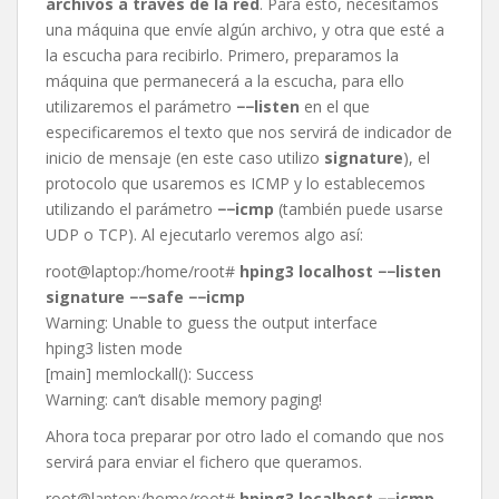
archivos a través de la red
. Para esto, necesitamos
una máquina que envíe algún archivo, y otra que esté a
la escucha para recibirlo. Primero, preparamos la
máquina que permanecerá a la escucha, para ello
utilizaremos el parámetro
−−listen
en el que
especificaremos el texto que nos servirá de indicador de
inicio de mensaje (en este caso utilizo
signature
), el
protocolo que usaremos es ICMP y lo establecemos
utilizando el parámetro
−−icmp
(también puede usarse
UDP o TCP). Al ejecutarlo veremos algo así:
root@laptop:/home/root#
hping3 localhost −−listen
signature −−safe −−icmp
Warning: Unable to guess the output interface
hping3 listen mode
[main] memlockall(): Success
Warning: can’t disable memory paging!
Ahora toca preparar por otro lado el comando que nos
servirá para enviar el fichero que queramos.
root@laptop:/home/root#
hping3 localhost −−icmp -