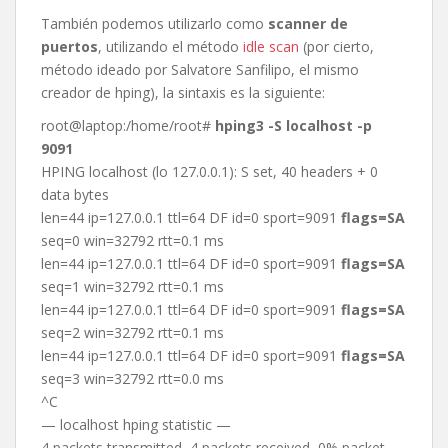
También podemos utilizarlo como
scanner de
puertos
, utilizando el método
idle scan
(por cierto,
método ideado por Salvatore Sanfilipo, el mismo
creador de hping), la sintaxis es la siguiente:
root@laptop:/home/root#
hping3 -S localhost -p
9091
HPING localhost (lo 127.0.0.1): S set, 40 headers + 0
data bytes
len=44 ip=127.0.0.1 ttl=64 DF id=0 sport=9091
flags=SA
seq=0 win=32792 rtt=0.1 ms
len=44 ip=127.0.0.1 ttl=64 DF id=0 sport=9091
flags=SA
seq=1 win=32792 rtt=0.1 ms
len=44 ip=127.0.0.1 ttl=64 DF id=0 sport=9091
flags=SA
seq=2 win=32792 rtt=0.1 ms
len=44 ip=127.0.0.1 ttl=64 DF id=0 sport=9091
flags=SA
seq=3 win=32792 rtt=0.0 ms
^C
— localhost hping statistic —
4 packets transmitted, 4 packets received, 0% packet