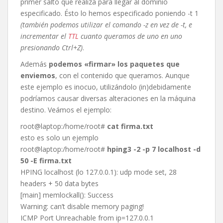
primer salto que realiza para llegar al dominio
especificado. Ésto lo hemos especificado poniendo -t 1
(también podemos utilizar el comando -z en vez de -t, e
incrementar el
TTL
cuanto queramos de uno en uno
presionando Ctrl+Z)
.
Además
podemos «firmar» los paquetes que
enviemos
, con el contenido que queramos. Aunque
este ejemplo es inocuo, utilizándolo (in)debidamente
podríamos causar diversas alteraciones en la máquina
destino. Veámos el ejemplo:
root@laptop:/home/root#
cat firma.txt
esto es solo un ejemplo
root@laptop:/home/root#
hping3 -2 -p 7 localhost -d
50 -E firma.txt
HPING localhost (lo 127.0.0.1): udp mode set, 28
headers + 50 data bytes
[main] memlockall(): Success
Warning: can’t disable memory paging!
ICMP Port Unreachable from ip=127.0.0.1