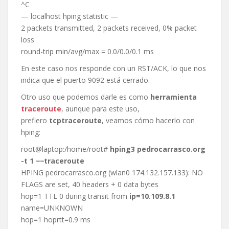
^C
— localhost hping statistic —
2 packets transmitted, 2 packets received, 0% packet
loss
round-trip min/avg/max = 0.0/0.0/0.1 ms
En este caso nos responde con un RST/ACK, lo que nos
indica que el puerto 9092 está cerrado.
Otro uso que podemos darle es como
herramienta
traceroute
, aunque para este uso,
prefiero
tcptraceroute
, veamos cómo hacerlo con
hping:
root@laptop:/home/root#
hping3 pedrocarrasco.org
-t 1 −−traceroute
HPING pedrocarrasco.org (wlan0 174.132.157.133): NO
FLAGS are set, 40 headers + 0 data bytes
hop=1 TTL 0 during transit from
ip=10.109.8.1
name=UNKNOWN
hop=1 hoprtt=0.9 ms