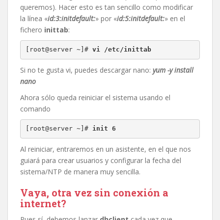
queremos). Hacer esto es tan sencillo como modificar
la línea «
id:3:initdefault:
» por «
id:5:initdefault:
» en el
fichero
inittab
:
[root@server ~]# 
vi /etc/inittab
Si no te gusta vi, puedes descargar nano:
yum -y install
nano
Ahora sólo queda reiniciar el sistema usando el
comando
[root@server ~]# 
init 6
Al reiniciar, entraremos en un asistente, en el que nos
guiará para crear usuarios y configurar la fecha del
sistema/NTP de manera muy sencilla.
Vaya, otra vez sin conexión a
internet?
Pues sí, debemos lanzar
dhclient
cada vez que