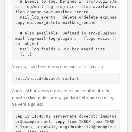
  # Events to log. Defined in src/plugins/m
ail-log/mail-log-plugin.c - also available: 
flag_change save mailbox_create

  mail_log_events = delete undelete expunge 
copy mailbox_delete mailbox_rename

  # Also available: Defined in src/plugins/
mail-log/mail-log-plugin.c - flags vsize fr
om subject

  mail_log_fields = uid box msgid size

  (...)
Ya está, sólo tendremos que reiniciar el servicio
/etc/init.d/dovecot restart
Ahora, si borramos o movemos un email dentro de
nuestro cliente de correo, quedará detallado en el log.
Se verá algo así:
Sep 13 11:46:02 servername dovecot: imap(us
er@example.com): 
copy
 from INBOX: box=INBO
X.Trash, uid=1433, msgid=<abc.123@example.c