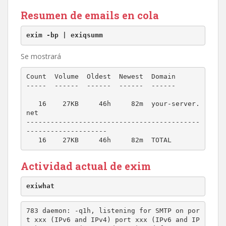
Resumen de emails en cola
exim -bp | exiqsumm
Se mostrará
Count  Volume  Oldest  Newest  Domain

-----  ------  ------  ------  ------

   16    27KB     46h     82m  your-server.
net

-------------------------------------------
--------------------

   16    27KB     46h     82m  TOTAL
Actividad actual de exim
exiwhat
783 daemon: -q1h, listening for SMTP on por
t xxx (IPv6 and IPv4) port xxx (IPv6 and IP