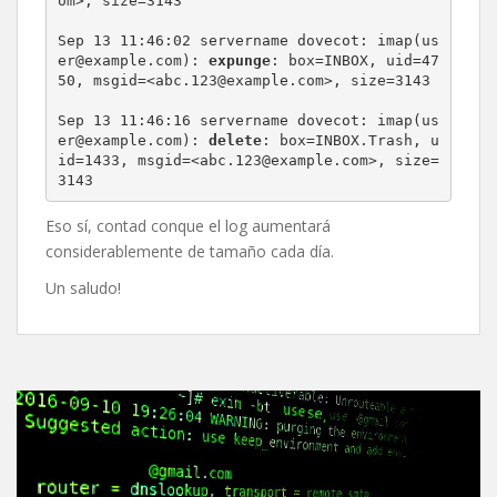
om>, size=3143

Sep 13 11:46:02 servername dovecot: imap(us
er@example.com): 
expunge
: box=INBOX, uid=47
50, msgid=<abc.123@example.com>, size=3143

Sep 13 11:46:16 servername dovecot: imap(us
er@example.com): 
delete
: box=INBOX.Trash, u
id=1433, msgid=<abc.123@example.com>, size=
3143
Eso sí, contad conque el log aumentará
considerablemente de tamaño cada día.
Un saludo!