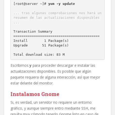
[root@server ~]# 
yum -y update
... tras algunas comprobaciones nos hará un 
resumen de las actualizaciones disponibles 
...
Transaction Summary

==========================================

Install        1 Package(s)

Upgrade       51 Package(s)

Total download size: 83 M
Escribimos
y
para proceder descargar e instalar las
actualizaciones disponibles. Es posible que algún
paquete requiera de alguna interacción, así que mejor
estar delante del monitor.
Instalamos Gnome
Si, es verdad, un servidor no requiere un entorno
gráfico, y aunque siempre entro mediante SSH, me
resulta muy cómodo tenerlo Gnome listo en caso de