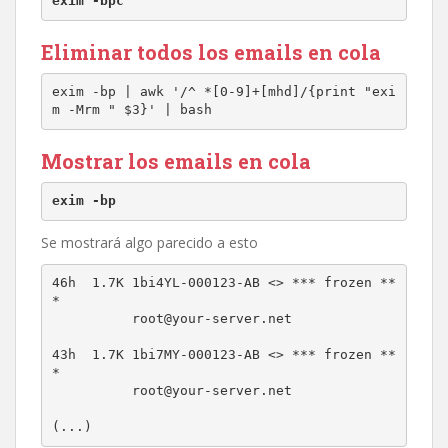
exim -bpc
Eliminar todos los emails en cola
exim -bp | awk '/^ *[0-9]+[mhd]/{print "exi
m -Mrm " $3}' | bash
Mostrar los emails en cola
exim -bp
Se mostrará algo parecido a esto
46h  1.7K 1bi4YL-000123-AB <> *** frozen **
*

          root@your-server.net

43h  1.7K 1bi7MY-000123-AB <> *** frozen **
*

          root@your-server.net

(...)