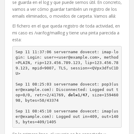
se guarda en el log y que puede sernos útil. En concreto,
vamos a ver cómo guardar también un registro de los
emails eliminados, o movidos de carpeta. Vamos allá:
El fichero en el que queda registro de toda actividad, en
mi caso es /var/log/maillog y tiene una pinta parecida a
esta:
Sep 11 11:37:06 servername dovecot: imap-lo
gin: Login: user=<user@example.com>, method
=PLAIN, rip=123.456.789.123, lip=123.456.78
9.123, mpid=9007, TLS, session=<QVpx3dfsC1D
U>

Sep 11 08:25:03 servername dovecot: pop3(us
er@example.com): Disconnected: Logged out t
op=0/0, retr=2/41769, 
del=1/47
, size=159460
98, bytes=50/43374

Sep 11 08:45:10 servername dovecot: imap(us
er@example.com): Logged out in=409, out=140
5, bytes=409/1405