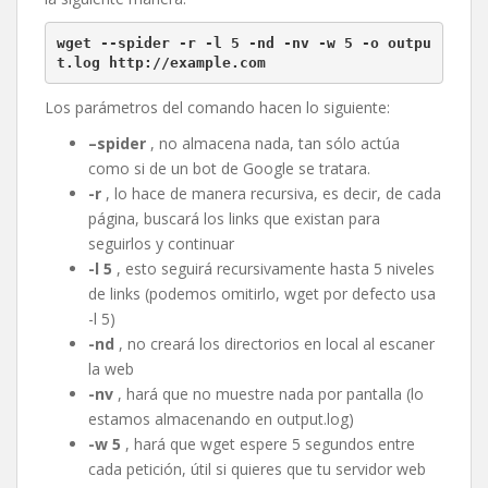
wget --spider -r -l 5 -nd -nv -w 5 -o outpu
t.log http://example.com
Los parámetros del comando hacen lo siguiente:
–spider
, no almacena nada, tan sólo actúa
como si de un bot de Google se tratara.
-r
, lo hace de manera recursiva, es decir, de cada
página, buscará los links que existan para
seguirlos y continuar
-l 5
, esto seguirá recursivamente hasta 5 niveles
de links (podemos omitirlo, wget por defecto usa
-l 5)
-nd
, no creará los directorios en local al escaner
la web
-nv
, hará que no muestre nada por pantalla (lo
estamos almacenando en output.log)
-w 5
, hará que wget espere 5 segundos entre
cada petición, útil si quieres que tu servidor web