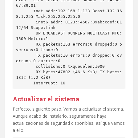
67:89:01 

       inet addr:192.168.1.123 Bcast:192.16
8.1.255 Mask:255.255.255.0

        inet6 addr: 0123::4567:89ab:cdef:01
12/64 Scope:Link

        UP BROADCAST RUNNING MULTICAST MTU:
1500 Metric:1

        RX packets:153 errors:0 dropped:0 o
verruns:0 frame:0

        TX packets:10 errors:0 dropped:0 ov
erruns:0 carrier:0

        collisions:0 txqueuelen:1000 

        RX bytes:47802 (46.6 KiB) TX bytes:
1312 (1.2 KiB)

       Interrupt: 16
Actualizar el sistema
Perfecto, siguiente paso. Vamos a actualizar el sistema.
Aunque acabo de instalarlo, seguramente haya
actualizaciones de seguridad disponibles, así que vamos
a ello.