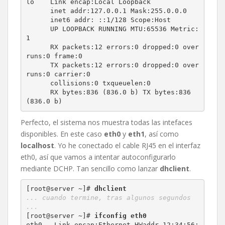
lo    Link encap:Local Loopback 

      inet addr:127.0.0.1 Mask:255.0.0.0

      inet6 addr: ::1/128 Scope:Host

      UP LOOPBACK RUNNING MTU:65536 Metric:
1

      RX packets:12 errors:0 dropped:0 over
runs:0 frame:0

      TX packets:12 errors:0 dropped:0 over
runs:0 carrier:0

      collisions:0 txqueuelen:0 

      RX bytes:836 (836.0 b) TX bytes:836 
(836.0 b)
Perfecto, el sistema nos muestra todas las intefaces
disponibles. En este caso
eth0
y
eth1
, así como
localhost
. Yo he conectado el cable RJ45 en el interfaz
eth0, así que vamos a intentar autoconfigurarlo
mediante DCHP. Tan sencillo como lanzar
dhclient
.
[root@server ~]# 
dhclient
... cuando termine, tras algunos segundos 
...
[root@server ~]# 
ifconfig eth0
eth0   Link encap:Ethernet HWaddr 12:34:56: