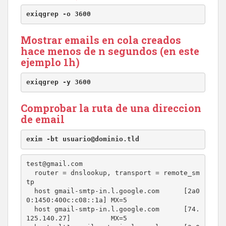
exiqgrep -o 3600
Mostrar emails en cola creados
hace menos de n segundos (en este
ejemplo 1h)
exiqgrep -y 3600
Comprobar la ruta de una direccion
de email
exim -bt usuario@dominio.tld
test@gmail.com

  router = dnslookup, transport = remote_sm
tp

  host gmail-smtp-in.l.google.com      [2a0
0:1450:400c:c08::1a] MX=5

  host gmail-smtp-in.l.google.com      [74.
125.140.27]          MX=5
