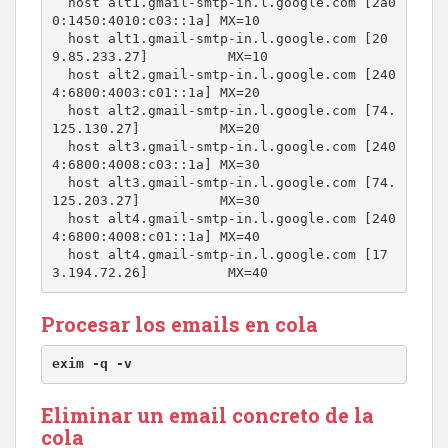
  host alt1.gmail-smtp-in.l.google.com [2a0
0:1450:4010:c03::1a] MX=10

  host alt1.gmail-smtp-in.l.google.com [20
9.85.233.27]          MX=10

  host alt2.gmail-smtp-in.l.google.com [240
4:6800:4003:c01::1a] MX=20

  host alt2.gmail-smtp-in.l.google.com [74.
125.130.27]          MX=20

  host alt3.gmail-smtp-in.l.google.com [240
4:6800:4008:c03::1a] MX=30

  host alt3.gmail-smtp-in.l.google.com [74.
125.203.27]          MX=30

  host alt4.gmail-smtp-in.l.google.com [240
4:6800:4008:c01::1a] MX=40

  host alt4.gmail-smtp-in.l.google.com [17
3.194.72.26]          MX=40
Procesar los emails en cola
exim -q -v
Eliminar un email concreto de la
cola