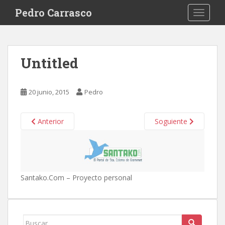
S
Pedro Carrasco
TOGGLE
k
i
p
t
Untitled
o
m
a
20 junio, 2015
Pedro
i
n
c
Anterior
Soguiente
o
n
t
e
Santako.Com – Proyecto personal
n
t
Buscar: