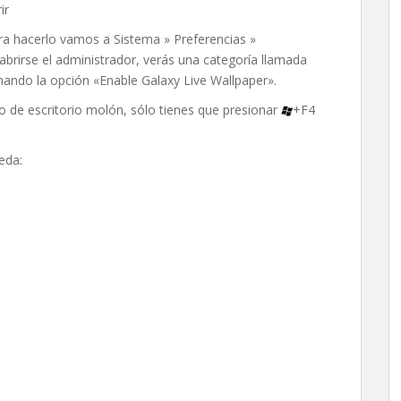
ir
ara hacerlo vamos a Sistema » Preferencias »
brirse el administrador, verás una categoría llamada
ionando la opción «Enable Galaxy Live Wallpaper».
ndo de escritorio molón, sólo tienes que presionar
+F4
eda: