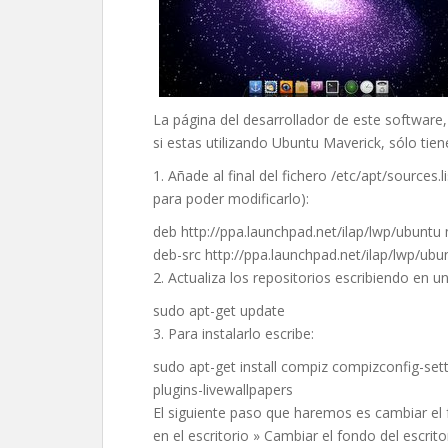
La página del desarrollador de este software,
si estas utilizando Ubuntu Maverick, sólo tien
1. Añade al final del fichero /etc/apt/sources.
para poder modificarlo):
deb http://ppa.launchpad.net/ilap/lwp/ubuntu
deb-src http://ppa.launchpad.net/ilap/lwp/ub
2. Actualiza los repositorios escribiendo en un
sudo apt-get update
3. Para instalarlo escribe:
sudo apt-get install compiz compizconfig-se
plugins-livewallpapers
El siguiente paso que haremos es cambiar el 
en el escritorio » Cambiar el fondo del escrit