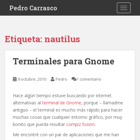
S
Pedro Carrasco
TOGGLE
k
i
p
t
Etiqueta:
nautilus
o
m
a
Terminales para Gnome
i
n
c
9 octubre, 2010
Pedro
1 comentario
o
n
Hace algún tiempo estuve buscando por internet
t
alternativas al
terminal de Gnome
, porque – llamadme
e
antiguo – el terminal es mucho más rápido para hacer
n
muchas cosas que cualquier entorno gráfico, por muy
t
bonito que pueda resultar
compiz fusion
.
Me encontré con un par de aplicaciones que me han