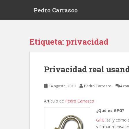
S
Pedro Carrasco
k
i
p
t
o
Etiqueta:
privacidad
m
a
i
n
Privacidad real usan
c
o
n
14 agosto, 2010
Pedro Carrasco
4 co
t
e
Artículo de
Pedro Carrasco
n
t
¿Qué es GPG?
GPG
, tal y como 
y firmar mensaje