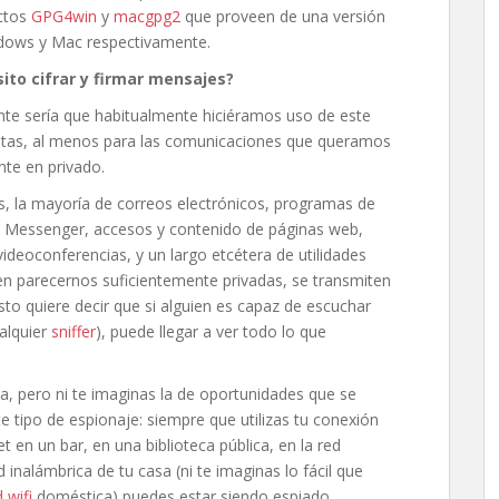
ectos
GPG4win
y
macgpg2
que proveen de una versión
dows y Mac respectivamente.
ito cifrar y firmar mensajes?
te sería que habitualmente hiciéramos uso de este
ntas, al menos para las comunicaciones que queramos
te en privado.
as, la mayoría de correos electrónicos, programas de
Messenger, accesos y contenido de páginas web,
ideoconferencias, y un largo etcétera de utilidades
en parecernos suficientemente privadas, se transmiten
Esto quiere decir que si alguien es capaz de escuchar
alquier
sniffer
), puede llegar a ver todo lo que
, pero ni te imaginas la de oportunidades que se
te tipo de espionaje: siempre que utilizas tu conexión
et en un bar, en una biblioteca pública, en la red
d inalámbrica de tu casa (ni te imaginas lo fácil que
 wifi
doméstica) puedes estar siendo espiado.