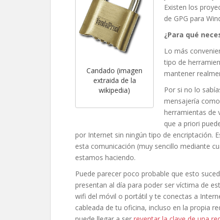
Existen los proy
de GPG para Win
¿Para qué neces
Lo más convenien
tipo de herramie
Candado (imagen
mantener realmen
extraida de la
Por si no lo sabí
wikipedia)
mensajería como 
herramientas de v
que a priori pued
por Internet sin ningún tipo de encriptación. 
esta comunicación (muy sencillo mediante cu
estamos haciendo.
Puede parecer poco probable que esto suceda
presentan al día para poder ser víctima de es
wifi del móvil o portátil y te conectas a Intern
cableada de tu oficina, incluso en la propia re
puede llegar a ser
reventar la clave de una red