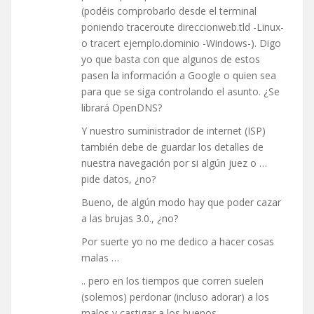
(podéis comprobarlo desde el terminal
poniendo traceroute direccionweb.tld -Linux-
o tracert ejemplo.dominio -Windows-). Digo
yo que basta con que algunos de estos
pasen la información a Google o quien sea
para que se siga controlando el asunto. ¿Se
librará OpenDNS?
Y nuestro suministrador de internet (ISP)
también debe de guardar los detalles de
nuestra navegación por si algún juez o …
pide datos, ¿no?
Bueno, de algún modo hay que poder cazar
a las brujas 3.0., ¿no?
Por suerte yo no me dedico a hacer cosas
malas …
.. pero en los tiempos que corren suelen
(solemos) perdonar (incluso adorar) a los
malos y castigar a los buenos …