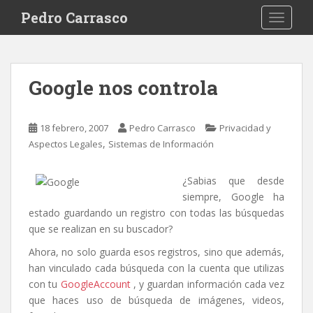
S
Pedro Carrasco
TOGGLE
k
i
p
t
Google nos controla
o
m
a
18 febrero, 2007
Pedro Carrasco
Privacidad y
i
,
Aspectos Legales
Sistemas de Información
n
c
¿Sabias que desde
o
siempre, Google ha
n
estado guardando un registro con todas las búsquedas
t
que se realizan en su buscador?
e
n
Ahora, no solo guarda esos registros, sino que además,
t
han vinculado cada búsqueda con la cuenta que utilizas
con tu
GoogleAccount
, y guardan información cada vez
que haces uso de búsqueda de imágenes, videos,