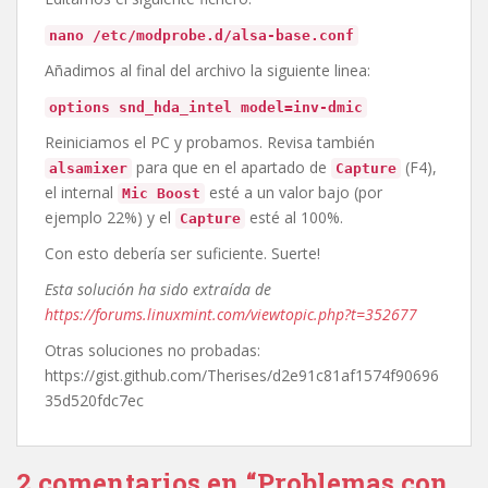
nano /etc/modprobe.d/alsa-base.conf
Añadimos al final del archivo la siguiente linea:
options snd_hda_intel model=inv-dmic
Reiniciamos el PC y probamos. Revisa también
para que en el apartado de
(F4),
alsamixer
Capture
el internal
esté a un valor bajo (por
Mic Boost
ejemplo 22%) y el
esté al 100%.
Capture
Con esto debería ser suficiente. Suerte!
Esta solución ha sido extraída de
https://forums.linuxmint.com/viewtopic.php?t=352677
Otras soluciones no probadas:
https://gist.github.com/Therises/d2e91c81af1574f90696
35d520fdc7ec
2 comentarios en “Problemas con