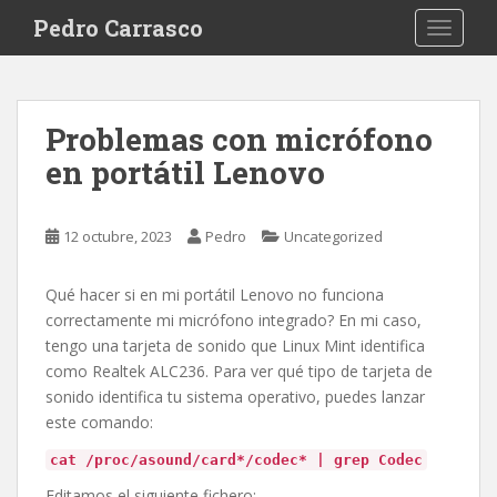
S
Pedro Carrasco
TOGGLE
k
i
p
t
Problemas con micrófono
o
en portátil Lenovo
m
a
i
12 octubre, 2023
Pedro
Uncategorized
n
c
o
Qué hacer si en mi portátil Lenovo no funciona
n
correctamente mi micrófono integrado? En mi caso,
t
tengo una tarjeta de sonido que Linux Mint identifica
e
como Realtek ALC236. Para ver qué tipo de tarjeta de
n
sonido identifica tu sistema operativo, puedes lanzar
t
este comando:
cat /proc/asound/card*/codec* | grep Codec
Editamos el siguiente fichero: