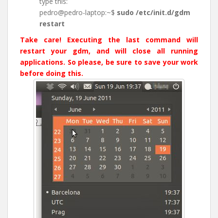
type this:
pedro@pedro-laptop:~$
sudo /etc/init.d/gdm
restart
Take care! Executing the last command will
restart your gdm, and will close all running
applications. So please, be sure to save your work
before doing this.