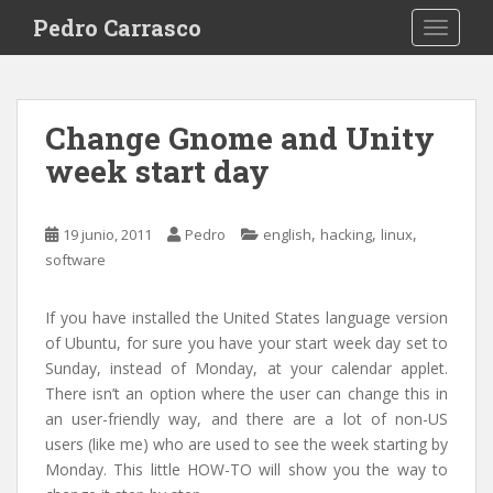
S
Pedro Carrasco
TOGGLE
k
i
p
t
Change Gnome and Unity
o
week start day
m
a
i
,
,
,
19 junio, 2011
Pedro
english
hacking
linux
n
software
c
o
n
If you have installed the United States language version
t
of Ubuntu, for sure you have your start week day set to
e
Sunday, instead of Monday, at your calendar applet.
n
There isn’t an option where the user can change this in
t
an user-friendly way, and there are a lot of non-US
users (like me) who are used to see the week starting by
Monday. This little HOW-TO will show you the way to