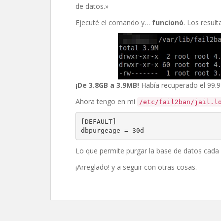
de datos.»
Ejecuté el comando y…
funcionó
. Los resul
¡De 3.8GB a 3.9MB!
Había recuperado el 99.9
Ahora tengo en mi
/etc/fail2ban/jail.l
[DEFAULT]

dbpurgeage = 30d
Lo que permite purgar la base de datos cada
¡Arreglado! y a seguir con otras cosas.