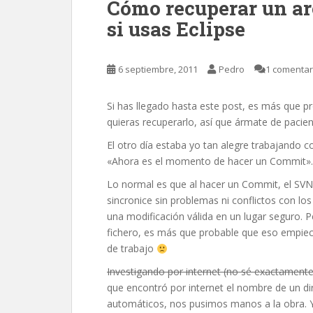
Cómo recuperar un a
si usas Eclipse
6 septiembre, 2011
Pedro
1 comentar
Si has llegado hasta este post, es más que pr
quieras recuperarlo, así que ármate de pacienc
El otro día estaba yo tan alegre trabajando 
«Ahora es el momento de hacer un Commit». A
Lo normal es que al hacer un Commit, el SVN
sincronice sin problemas ni conflictos con 
una modificación válida en un lugar seguro.
fichero, es más que probable que eso empiece
de trabajo
Investigando por internet (no sé exactament
que encontró por internet el nombre de un d
automáticos, nos pusimos manos a la obra. Y