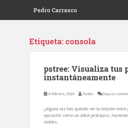
S
Pedro Carrasco
k
i
p
t
o
Etiqueta:
consola
m
a
i
n
pstree: Visualiza tus 
c
instantáneamente
o
n
t
6 febrero, 2026
Pedro
Deja un comen
e
n
t
¿Alguna vez has querido ver la relación entr
ejecución como un árbol jerárquico, haciendo
visibles.