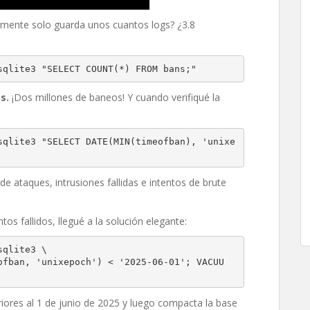
mente solo guarda unos cuantos logs? ¿3.8
sqlite3 "SELECT COUNT(*) FROM bans;"
s.
¡Dos millones de baneos! Y cuando verifiqué la
sqlite3 "SELECT DATE(MIN(timeofban), 'unixe
e ataques, intrusiones fallidas e intentos de brute
os fallidos, llegué a la solución elegante:
sqlite3 \
iores al 1 de junio de 2025 y luego compacta la base