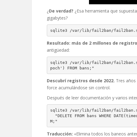
¿
De verdad?
¿Esa herramienta que supuesta
gigabytes?
sqlite3 /var/lib/fail2ban/fail2ban.
Resultado: más de 2 millones de registro
antigüedad:
sqlite3 /var/lib/fail2ban/fail2ban.
poch') FROM bans;"
Descubrí registros desde 2022.
Tres años d
force acumulándose sin control.
Después de leer documentación y varios intent
sqlite3 /var/lib/fail2ban/fail2ban.
  "DELETE FROM bans WHERE DATE(timeofban, 'unixepoch') < '2025-06-01'; VACUU
M;"
Traducción:
«Elimina todos los baneos anter