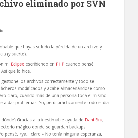
rchivo eliminado por SVN
io
obable que hayas sufrido la pérdida de un archivo y
ia (y suerte).
con mi
Eclipse
escribiendo en
PHP
cuando pensé:
sí que lo hice.
 gestione los archivos correctamente y todo se
los ficheros modificados y acabe almacenándose como
 Pero claro, cuando más de una persona toca el mismo
 a dar problemas. Yo, perdí prácticamente todo el día
e dónde)
Gracias a la inestimable ayuda de
Dani Bru
,
irectorio mágico donde se guardan backups
o pensé, «ya… claro!» No tenía ninguna esperanza,