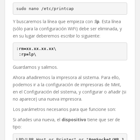
sudo nano /etc/printcap
Y buscaremos la línea que empieza con
:lp
. Esta línea
(sólo para la configuración WiFi) debe ser eliminada, y
en su lugar deberemos escribir lo siguiente:
:rm=xx.xx.xx.xx\
 :rp=lp\
Guardamos y salimos.
Ahora añadiremos la impresora al sistema. Para ello,
podemos ir a la configuración de impresoras de Mint,
en el Configuración del sistema, y configurar o añadir (si
no aparece) una nueva impresora.
Los parámetros necesarios para que funcione son:
Si añades una nueva, el
dispositivo
tiene que ser de
tipo:
LPD/LPR Host or Printer" or "
AppSocket/HP J