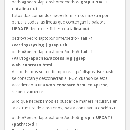
pedro@pedro-laptop:/home/pedro$
grep UPDATE
catalina.out
Estos dos comandos hacen lo mismo, muestra por
pantalla todas las líneas que contengan la palabra
UPDATE
dentro del fichero
catalina.out
.
pedro@pedro-laptop:/home/pedro$
tail -f
/var/log/syslog | grep usb
pedro@pedro-laptop:/home/pedro$
tail -f
/var/log/apache2/access.log |grep
web_concreta.html
Así podremos ver en tiempo real qué dispositivos
usb
se conectan y desconectan al PC o cuando se está
accediendo a una
web_concreta.html
en Apache,
respectivamente.
Si lo que necesitamos es buscar de manera recursiva en
la estructura de directorios, basta con usar la opción
-r
:
pedro@pedro-laptop:/home/pedro$
grep -r UPDATE
/path/to/dir