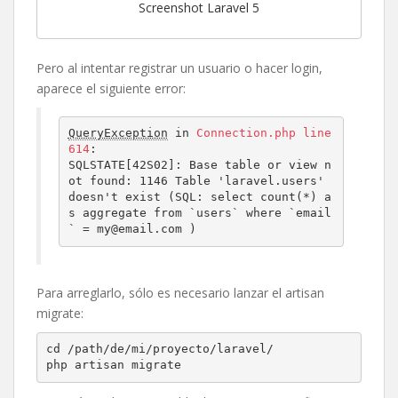
Screenshot Laravel 5
Pero al intentar registrar un usuario o hacer login,
aparece el siguiente error:
QueryException
 in 
Connection.php line 
614
:
SQLSTATE[42S02]: Base table or view n
ot found: 1146 Table 'laravel.users' 
doesn't exist (SQL: select count(*) a
s aggregate from `users` where `email
` = my@email.com )
Para arreglarlo, sólo es necesario lanzar el artisan
migrate:
cd /path/de/mi/proyecto/laravel/
