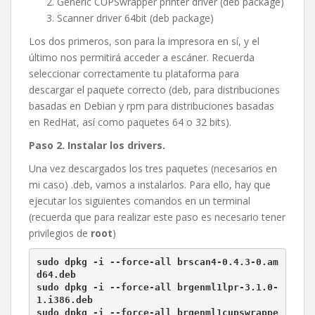
Generic CUPSwrapper printer driver (deb package)
Scanner driver 64bit (deb package)
Los dos primeros, son para la impresora en sí, y el
último nos permitirá acceder a escáner. Recuerda
seleccionar correctamente tu plataforma para
descargar el paquete correcto (deb, para distribuciones
basadas en Debian y rpm para distribuciones basadas
en RedHat, así como paquetes 64 o 32 bits).
Paso 2. Instalar los drivers.
Una vez descargados los tres paquetes (necesarios en
mi caso) .deb, vamos a instalarlos. Para ello, hay que
ejecutar los siguientes comandos en un terminal
(recuerda que para realizar este paso es necesario tener
privilegios de
root
)
sudo dpkg -i --force-all brscan4-0.4.3-0.am
d64.deb
sudo dpkg -i --force-all brgenml1lpr-3.1.0-
1.i386.deb
sudo dpkg -i --force-all brgenml1cupswrappe