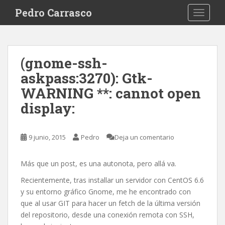
S
Pedro Carrasco
TOGGLE
k
i
p
t
(gnome-ssh-
o
askpass:3270): Gtk-
m
a
WARNING **: cannot open
i
display:
n
c
o
9 junio, 2015
Pedro
Deja un comentario
n
t
Más que un post, es una autonota, pero allá va.
e
n
Recientemente, tras installar un servidor con CentOS 6.6
t
y su entorno gráfico Gnome, me he encontrado con
que al usar GIT para hacer un fetch de la última versión
del repositorio, desde una conexión remota con SSH,