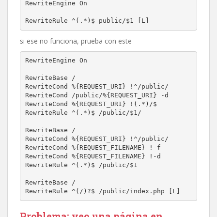
RewriteEngine On

RewriteRule ^(.*)$ public/$1 [L]
si ese no funciona, prueba con este
RewriteEngine On

RewriteBase /

RewriteCond %{REQUEST_URI} !^/public/

RewriteCond /public/%{REQUEST_URI} -d

RewriteCond %{REQUEST_URI} !(.*)/$

RewriteRule ^(.*)$ /public/$1/

RewriteBase /

RewriteCond %{REQUEST_URI} !^/public/

RewriteCond %{REQUEST_FILENAME} !-f

RewriteCond %{REQUEST_FILENAME} !-d

RewriteRule ^(.*)$ /public/$1

RewriteBase /

RewriteRule ^(/)?$ /public/index.php [L]
Problema
: veo una página en