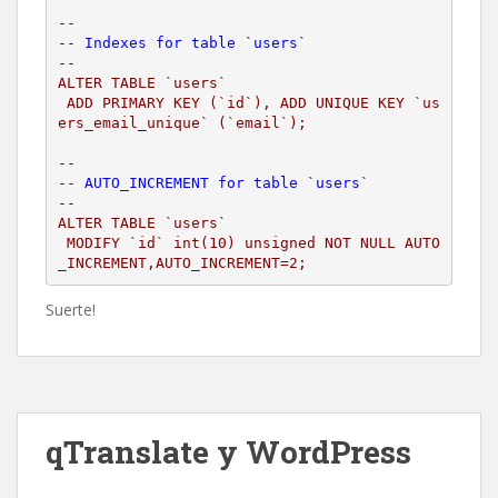
--
-- Indexes for table `users`
--
ALTER TABLE `users`
 ADD PRIMARY KEY (`id`), ADD UNIQUE KEY `us
ers_email_unique` (`email`);
--
-- AUTO_INCREMENT for table `users`
--
ALTER TABLE `users`
 MODIFY `id` int(10) unsigned NOT NULL AUTO
_INCREMENT,AUTO_INCREMENT=2;
Suerte!
qTranslate y WordPress