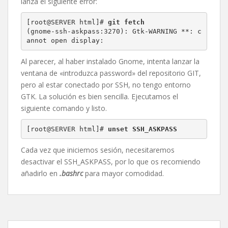
lanza el siguiente error:
[root@SERVER html]# 
git fetch
(gnome-ssh-askpass:3270): Gtk-WARNING **: c
annot open display:
Al parecer, al haber instalado Gnome, intenta lanzar la
ventana de «introduzca password» del repositorio GIT,
pero al estar conectado por SSH, no tengo entorno
GTK. La solución es bien sencilla. Ejecutamos el
siguiente comando y listo.
[root@SERVER html]# 
unset SSH_ASKPASS
Cada vez que iniciemos sesión, necesitaremos
desactivar el SSH_ASKPASS, por lo que os recomiendo
añadirlo en
.bashrc
para mayor comodidad.