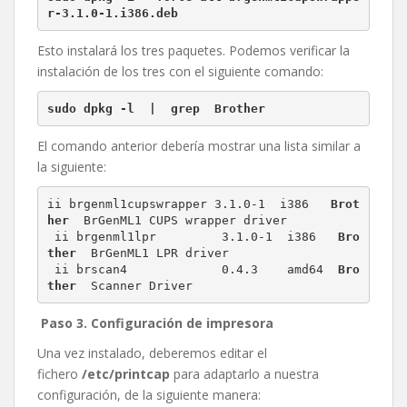
r-3.1.0-1.i386.deb
Esto instalará los tres paquetes. Podemos verificar la
instalación de los tres con el siguiente comando:
sudo dpkg -l  |  grep  Brother
El comando anterior debería mostrar una lista similar a
la siguiente:
ii brgenml1cupswrapper 3.1.0-1  i386   
Brot
her
  BrGenML1 CUPS wrapper driver

 ii brgenml1lpr         3.1.0-1  i386   
Bro
ther
  BrGenML1 LPR driver

 ii brscan4             0.4.3    amd64  
Bro
ther
  Scanner Driver
Paso 3. Configuración de impresora
Una vez instalado, deberemos editar el
fichero
/etc/printcap
para adaptarlo a nuestra
configuración, de la siguiente manera: