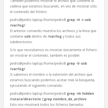
También podemos mostrar el archivo que contiene la
cadena que estamos buscando, en vez de mostrar sólo
el contenido del fichero:
pedro@pedro-laptop:/home/pedro$
grep -H -r usb
/var/log/
El anterior comando muestra los archivos y la linea que
contiene
usb
dentro de
/var/log
y todos sus
subdirectorios.
Si lo que necesitamos es mostrar únicamente el fichero
sin mostrar el contenido, también es posible:
pedro@pedro-laptop:/home/pedro$
grep -lr usb
/var/log/
Si sabemos el nombre o la extensión del archivo que
estamos buscando podemos acotar más la búsqueda,
ejecutando el siguiente comando:
pedro@pedro-laptop:/home/pedro$
grep -Hr hidden
/ruta/a/directorio |grep nombre_de_archivo
Esto nos mostrará todos los ficheros llamados