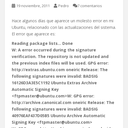
19 noviembre, 2011
Pedro
7 comentarios
Hace algunos días que aparece un molesto error en mi
Ubuntu, relacionado con las actualizaciones del sistema.
El error que aparece es:
Reading package lists… Done
W: A error occurred during the signature
verification. The repository is not updated and
the previous index files will be used. GPG error:
http://extras.ubuntu.com oneiric Release: The
following signatures were invalid: BADSIG
16126D3A3E5C1192 Ubuntu Extras Archive
Automatic Signing Key
<ftpmaster@ubuntu.com>W: GPG error:
http://archive.canonical.com oneiric Release: The
following signatures were invalid: BADSIG
40976EAF437D05B5 Ubuntu Archive Automatic
Signing Key <ftpmaster@ubuntu.com>