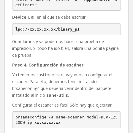
etDirect"
Device URI
, en el que se debe escribir:
lpd://xx.xx.xx.xx/binary_p1
Guardamos y ya podemos hacer una prueba de
impresión. Si todo ha ido bien, saldrá una bonita página
de prueba.
Paso 4. Configuración de escáner
Ya tenemos casi todo listo, vayamos a configurar el
escáner. Para ello, debemos tener instalado
brsaneconfig4 que debería venir dentro del paquete
instalado al inicio
sane-utils
.
Configurar el escáner es facil. Sólo hay que ejecutar:
brsaneconfig4 -a name=scanner model=DCP-L25
20DW ip=
xx.xx.xx.xx