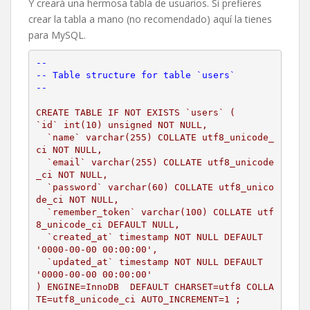
Y creará una hermosa tabla de usuarios. Si prefieres
crear la tabla a mano (no recomendado) aquí la tienes
para MySQL.
--
-- Table structure for table `users`
--
CREATE TABLE IF NOT EXISTS `users` (
`id` int(10) unsigned NOT NULL,
  `name` varchar(255) COLLATE utf8_unicode_
ci NOT NULL,
  `email` varchar(255) COLLATE utf8_unicode
_ci NOT NULL,
  `password` varchar(60) COLLATE utf8_unico
de_ci NOT NULL,
  `remember_token` varchar(100) COLLATE utf
8_unicode_ci DEFAULT NULL,
  `created_at` timestamp NOT NULL DEFAULT 
'0000-00-00 00:00:00',
  `updated_at` timestamp NOT NULL DEFAULT 
'0000-00-00 00:00:00'
) ENGINE=InnoDB  DEFAULT CHARSET=utf8 COLLA
TE=utf8_unicode_ci AUTO_INCREMENT=1 ;